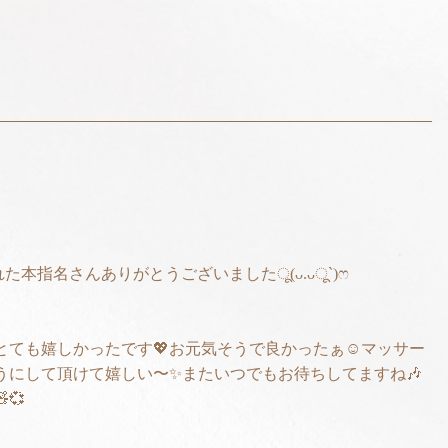
れた本指名さんありがとうございましたू(ᴗ.ᴗू`)ෆ
ても嬉しかったです💖お元気そうで良かったぁ☺️マッサー
うにして頂けて嬉しい〜✨またいつでもお待ちしてますね🎶
💞