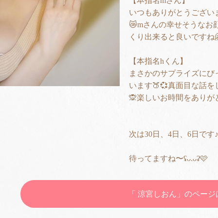
【本指名mさん】
いつもありがとうござい
😿mさんの幸せそうなお
くり出来ると良いですね
【本指名hくん】
まさかのサプライズにび
います🍑💞真面目な話を
🙊楽しいお時間をありが
次は30日、4日、6日です
待ってますね〜ʢᴗ.ᴗʡ🩷
「 涼宮しおん」のペー