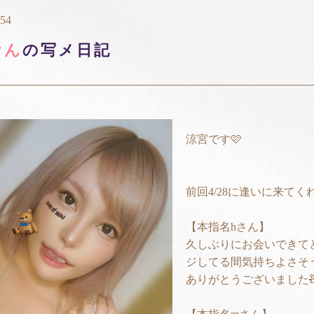
:54
おん
の写メ日記
涼宮です🩷
前回4/28に逢いに来てく
【本指名hさん】
久しぶりにお会いできてと
ジしてる間気持ちよさそ
ありがとうございました🧸