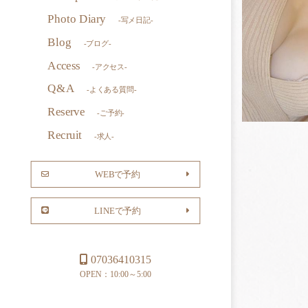
Photo Diary
-写メ日記-
Blog
-ブログ-
Access
-アクセス-
Q&A
-よくある質問-
Reserve
-ご予約-
Recruit
-求人-
WEBで予約
LINEで予約
07036410315
OPEN：10:00～5:00