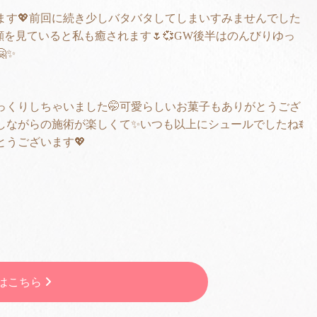
ます💖前回に続き少しバタバタしてしまいすみませんでした
顔を見ていると私も癒されます🌷💞GW後半はのんびりゆっ
✨
っくりしちゃいました🤭可愛らしいお菓子もありがとうござ
しながらの施術が楽しくて✨いつも以上にシュールでしたねꉂ‪‪‬‪
とうございます💖
♪
ジはこちら