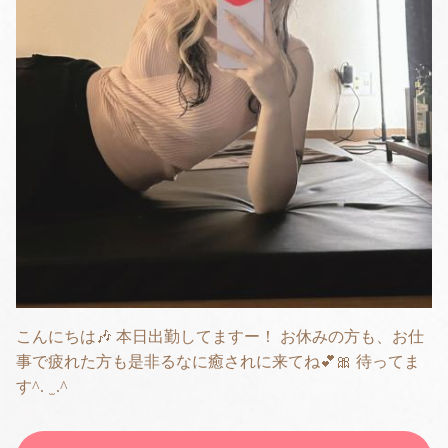
こんにちは🎶 本日出勤してますー！ お休みの方も、お仕
事で疲れた方も是非るなに癒されに来てね💕︎🎀 待ってま
す^. ̫ .^