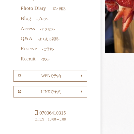
Photo Diary
-写メ日記-
Blog
-ブログ-
Access
-アクセス-
Q&A
-よくある質問-
Reserve
-ご予約-
Recruit
-求人-
WEBで予約
LINEで予約
07036410315
OPEN：10:00～5:00