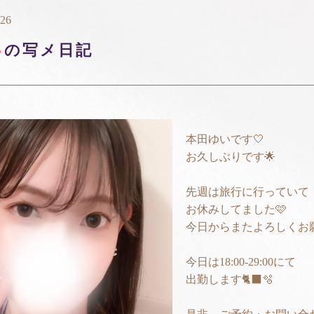
:26
い
の写メ日記
本田ゆいです🤍
お久しぶりです🌟
先週は旅行に行っていて
お休みしてました🩷
今日からまたよろしくお願
今日は18:00-29:00にて
出勤します🐈‍⬛🫧