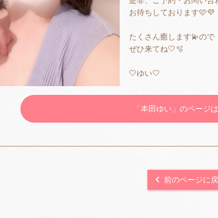
是非、ご予約・お問い合
お待ちしております🩷💜
たくさん癒します💫ので
ぜひ来てね🤍🫧
🤍ゆい🤍
「本田ゆい」のページ
前のページに