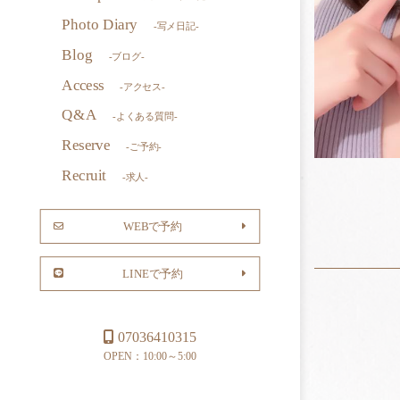
Photo Diary
-写メ日記-
Blog
-ブログ-
Access
-アクセス-
Q&A
-よくある質問-
Reserve
-ご予約-
Recruit
-求人-
WEBで予約
LINEで予約
07036410315
OPEN：10:00～5:00