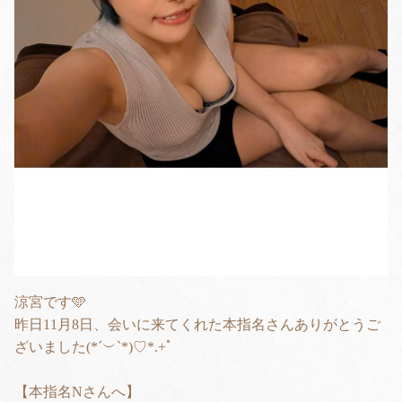
涼宮です🩵
昨日11月8日、会いに来てくれた本指名さんありがとうご
ざいました(*´︶`*)♡*.+ﾟ
【本指名Nさんへ】