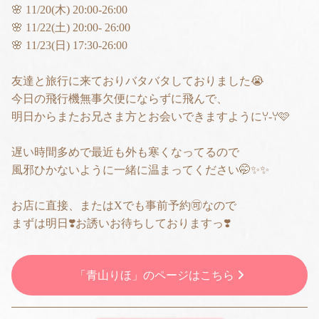
🌸 11/20(木) 20:00-26:00
🌸 11/22(土) 20:00- 26:00
🌸 11/23(日) 17:30-26:00
友達と旅行に来ておりバタバタしておりました😭
今日の飛行機無事欠便にならずに飛んで、
明日からまたお兄さま方とお会いできますようにꌩ-ꌩ🩷
遅い時間多めで最近も外も寒くなってるので
風邪ひかないように一緒に温まってください🤭✨✨
お店に直接、またはXでも事前予約🉑なので
まずは明日❣️お誘いお待ちしておりますっ❣️
「青山りほ」のページはこちら