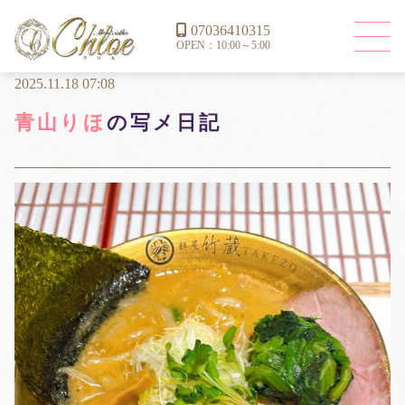
07036410315
OPEN：10:00～5:00
2025.11.18 07:08
青山りほ
の写メ日記