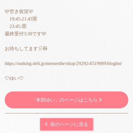
🩷空き状況🩷
19:45-21:45🈳
23:45-🈳
最終受付3:30です🩷
お待ちしてます🎈🧸
https://ranking-deli.jp/mensesthe/shop/29292/4519989/bloglist/
🤍ゆい🤍
「本田ゆい」のページはこちら
前のページに戻る