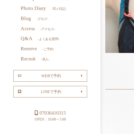
Photo Diary
-写メ日記-
Blog
-ブログ-
Access
-アクセス-
Q&A
-よくある質問-
Reserve
-ご予約-
Recruit
-求人-
WEBで予約
LINEで予約
07036410315
OPEN：10:00～5:00