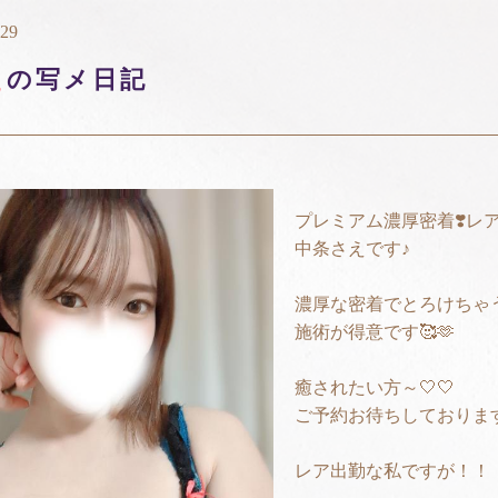
:29
え
の写メ日記
プレミアム濃厚密着❣️レ
中条さえです♪
濃厚な密着でとろけちゃ
施術が得意です🥰🫶
癒されたい方～🤍🤍
ご予約お待ちしております
レア出勤な私ですが！！