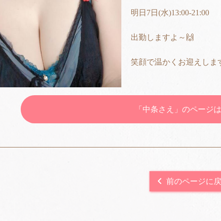
明日7日(水)13:00-21:00
出勤しますよ～🙌
笑顔で温かくお迎えします
「中条さえ」のページ
前のページに