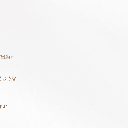
ア出勤✨
うような
‬