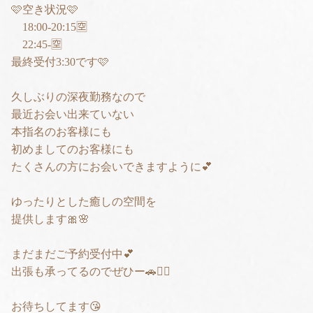
🩷空き状況🩷
18:00-20:15🈳
22:45-🈳
最終受付3:30です🩷
久しぶりの深夜勤務なので
最近お会い出来ていない
本指名のお客様にも
初めましてのお客様にも
たくさんの方にお会いできますように💕
ゆったりとした癒しの空間を
提供します🎀🌸
まだまだご予約受付中💕
出張も承ってるのでぜひー🚗❤️‍🔥
お待ちしてます😘