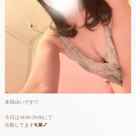
本田ゆいです🤍
今日は18:00-29:00にて
出勤してます🐈‍⬛💕