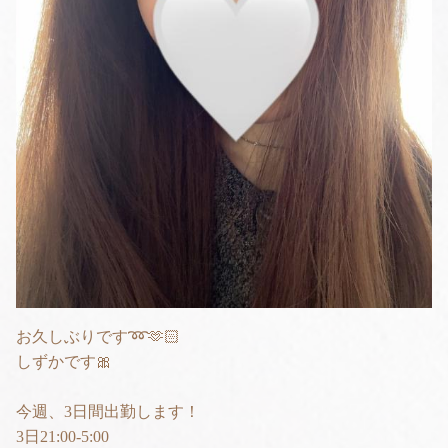
お久しぶりです➿🫶🏻
しずかです🎀
今週、3日間出勤します！
3日21:00-5:00