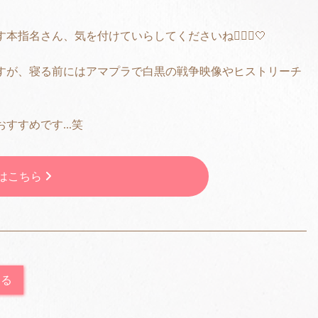
名さん、気を付けていらしてくださいね🙇🏻‍♀️‪‪🤍
すが、寝る前にはアマプラで白黒の戦争映像やヒストリーチ
すすめです...笑
ジはこちら
戻る