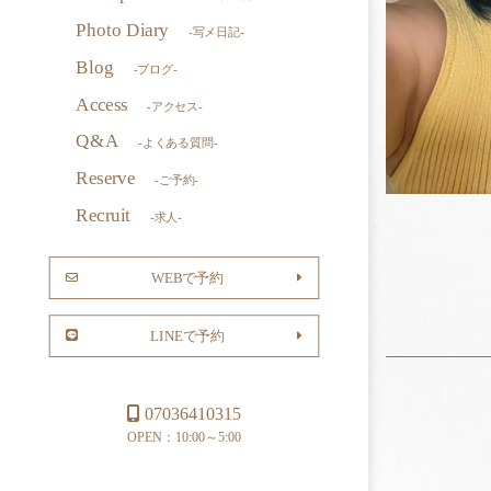
Photo Diary
-写メ日記-
Blog
-ブログ-
Access
-アクセス-
Q&A
-よくある質問-
Reserve
-ご予約-
Recruit
-求人-
WEBで予約
LINEで予約
07036410315
OPEN：10:00～5:00