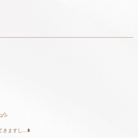
💦
ますし...🌲