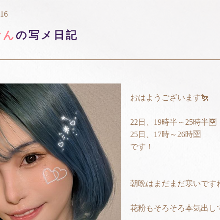
:16
おん
の写メ日記
おはようございます🐔
22日、19時半～25時半🈳
25日、17時～26時🈳
です！
朝晩はまだまだ寒いですね
花粉もそろそろ本気出してき