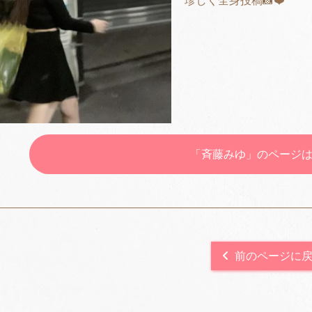
珍しく全身投稿📸❤️
「斉藤みゆ」のページ
前のページに