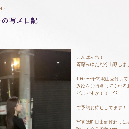
:45
ゆ
の写メ日記
こんばんわ！
斉藤みゆただ今出勤しまし
19:00〜予約沢山受付し
みゆをご指名してくれる
どこですか！！！🤍
ご予約お待ちしてます！
写真は昨日出勤終わりに