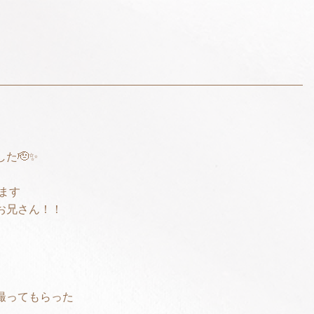
た🫡✨
てます
お兄さん！！
撮ってもらった