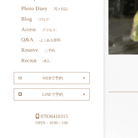
Photo Diary
-写メ日記-
Blog
-ブログ-
Access
-アクセス-
Q&A
-よくある質問-
Reserve
-ご予約-
Recruit
-求人-
WEBで予約
LINEで予約
07036410315
OPEN：10:00～5:00