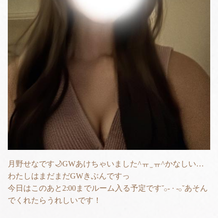
月野せなです🌙GWあけちゃいました^ㅠ ̫ ㅠ^かなしい…
わたしはまだまだGWきぶんですっ
今日はこのあと2:00までルーム入る予定です˘𓂂- · -𓂂˘あそん
でくれたらうれしいです！