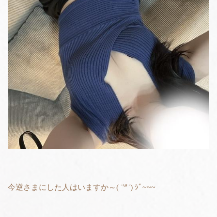
今逆さまにした人はいますか～( ˙꒳​˙) ｼﾞ~~~