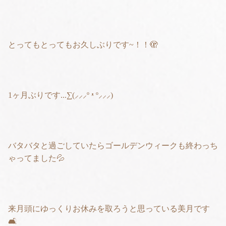
とってもとってもお久しぶりです~！！🫣
1ヶ月ぶりです...∑(⸝⸝⸝º ᵜ º⸝⸝⸝)
バタバタと過ごしていたらゴールデンウィークも終わっち
ゃってました💦
来月頭にゆっくりお休みを取ろうと思っている美月です
🛋