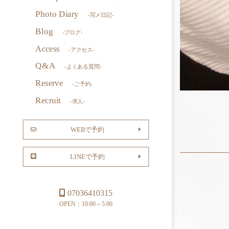
Photo Diary
-写メ日記-
Blog
-ブログ-
Access
-アクセス-
Q&A
-よくある質問-
Reserve
-ご予約-
Recruit
-求人-
WEBで予約
LINEで予約
07036410315
OPEN：10:00～5:00