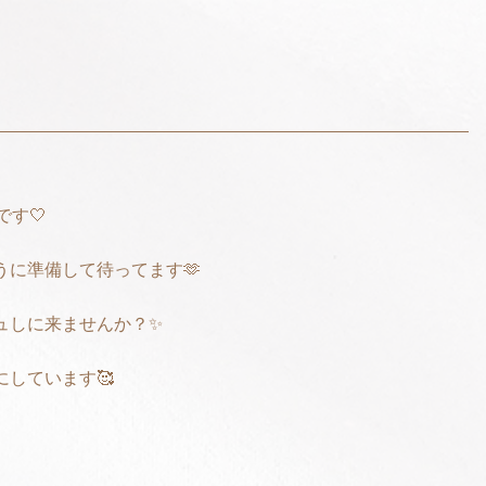
勤です🤍
うに準備して待ってます🫶
ュしに来ませんか？✨
しています🥰