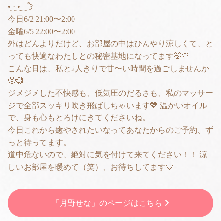
•͈ ·̫ •͈⁔՞𐦯
今日6/2 21:00〜2:00
金曜6/5 22:00〜2:00
外はどんよりだけど、お部屋の中はひんやり涼しくて、と
っても快適なわたしとの秘密基地になってます🤭🤍
こんな日は、私と2人きりで甘〜い時間を過ごしませんか
🥺💞
ジメジメした不快感も、低気圧のだるさも、私のマッサー
ジで全部スッキリ吹き飛ばしちゃいます💖 温かいオイル
で、身も心もとろけにきてくださいね。
今日これから癒やされたいなってあなたからのご予約、ず
っと待ってます。
道中危ないので、絶対に気を付けて来てください！！ 涼
しいお部屋を暖めて（笑）、お待ちしてます🤍
「月野せな」のページはこちら