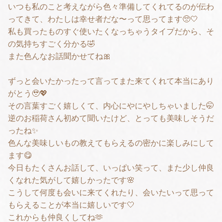
いつも私のこと考えながら色々準備してくれてるのが伝わ
ってきて、わたしは幸せ者だな〜って思ってます🥺🤍
私も買ったものすぐ使いたくなっちゃうタイプだから、そ
の気持ちすごく分かる🤣
また色んなお話聞かせてね🎀
ずっと会いたかったって言ってまた来てくれて本当にあり
がとう🥹💖
その言葉すごく嬉しくて、内心にやにやしちゃいました🤭
逆のお稲荷さん初めて聞いたけど、とっても美味しそうだ
ったね✨
色んな美味しいもの教えてもらえるの密かに楽しみにして
ます😋
今日もたくさんお話して、いっぱい笑って、また少し仲良
くなれた気がして嬉しかったです🌸
こうして何度も会いに来てくれたり、会いたいって思って
もらえることが本当に嬉しいです🤍
これからも仲良くしてね🫶