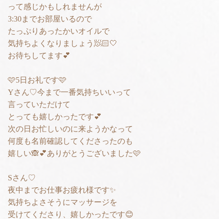
って感じかもしれませんが
3:30までお部屋いるので
たっぷりあったかいオイルで
気持ちよくなりましょう🧖🏻🤍
お待ちしてます💕
🩷5日お礼です🩷
Yさん♡今まで一番気持ちいいって
言っていただけて
とっても嬉しかったです💕
次の日お忙しいのに来ようかなって
何度も名前確認してくださったのも
嬉しい🙈💕ありがとうございました🩷
Sさん♡
夜中までお仕事お疲れ様です✨
気持ちよさそうにマッサージを
受けてくださり、嬉しかったです😊