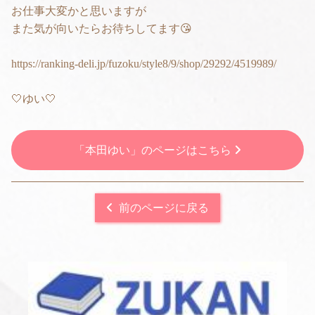
お仕事大変かと思いますが
また気が向いたらお待ちしてます😘
https://ranking-deli.jp/fuzoku/style8/9/shop/29292/4519989/
🤍ゆい🤍
「本田ゆい」のページはこちら
前のページに戻る