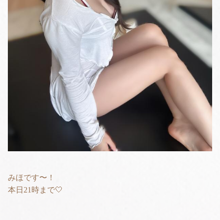
みほです〜！
本日21時まで🤍