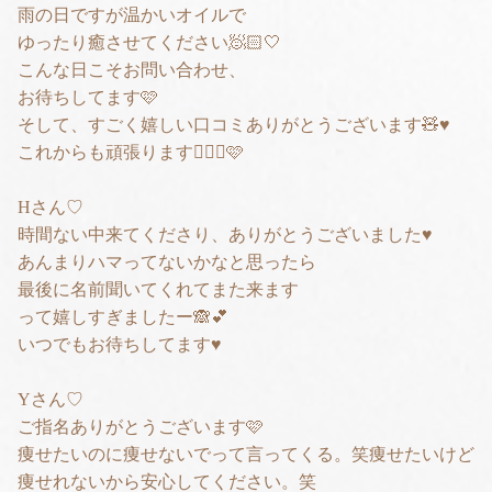
雨の日ですが温かいオイルで
ゆったり癒させてください🧖🏻🤍
こんな日こそお問い合わせ、
お待ちしてます🩷
そして、すごく嬉しい口コミありがとうございます🧸♥️
これからも頑張ります✊🏻💜🩷
Hさん♡
時間ない中来てくださり、ありがとうございました♥️
あんまりハマってないかなと思ったら
最後に名前聞いてくれてまた来ます
って嬉しすぎましたー🙈💕
いつでもお待ちしてます♥️
Yさん♡
ご指名ありがとうございます🩷
痩せたいのに痩せないでって言ってくる。笑痩せたいけど
痩せれないから安心してください。笑