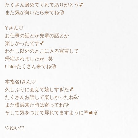
たくさん褒めてくれてありがとう💕
また気が向いたら来てね😘
Yさん♡
お仕事の話とか先輩の話とか
楽しかったです💕
わたし以外のとこに入る宣言して
帰宅されましたが...笑
Chloeたくさん来てね😘
本指名Iさん♡
久しぶりに会えて嬉しすぎた💕
たくさんお話して楽しかったね🤭
また横浜来た時は寄ってね🩷
そして気をつけて帰れてますように☔️🐌🍃
🤍ゆい🤍