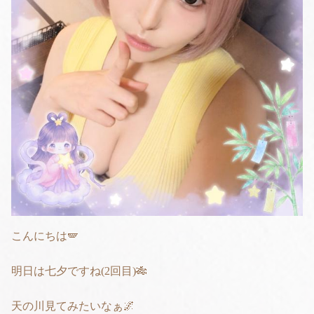
こんにちは️️️🪽‪
明日は七夕ですね(2回目)🎋
天の川見てみたいなぁ🌌