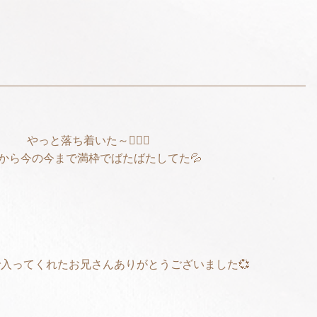
やっと落ち着いた～😵‍💫💧
から今の今まで満枠でばたばたしてた💦
分で入ってくれたお兄さんありがとうございました💞