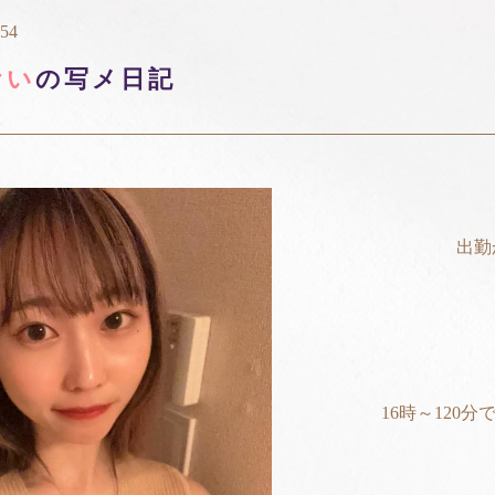
:54
おい
の写メ日記
出勤
16時～120