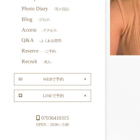
Photo Diary
-写メ日記-
Blog
-ブログ-
Access
-アクセス-
Q&A
-よくある質問-
Reserve
-ご予約-
Recruit
-求人-
WEBで予約
LINEで予約
07036410315
OPEN：10:00～5:00