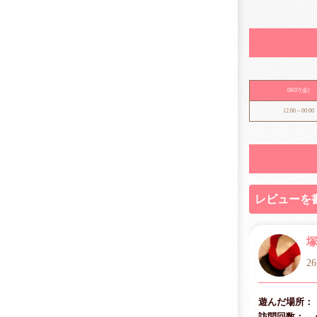
08/07
(金)
12:00～00:00
レビューを
2
遊んだ場所：
訪問回数：