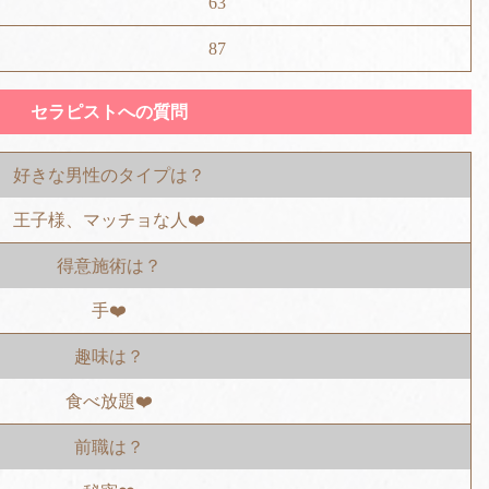
63
87
セラピストへの質問
好きな男性のタイプは？
王子様、マッチョな人❤️
得意施術は？
手❤️
趣味は？
食べ放題❤️
前職は？