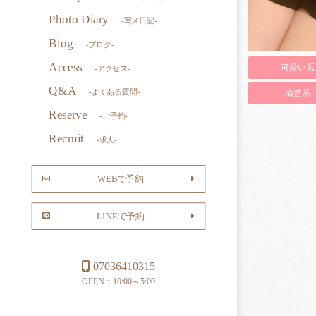
Photo Diary
-写メ日記-
Blog
-ブログ-
Access
可愛い系
-アクセス-
Q&A
-よくある質問-
清楚系
Reserve
-ご予約-
Recruit
-求人-
WEBで予約
LINEで予約
07036410315
OPEN：10:00～5:00