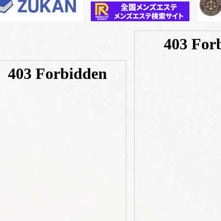
塚本あずさ
6歳
T155
B80(C)
W63
H87
ホテル
回
¥20,000~29,999
使った金額：
満足度
テクニッ
3.0
スタッフ
1.5
メント
いつでも空いてる訳だ。マッサージは普通でした。会話はほぼ0で
ました？
ク/プレイ、体験内容について