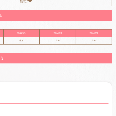
秘密❤️
ル
08/11
(火)
08/12
(水)
08/13
(木)
休み
休み
休み
ミ