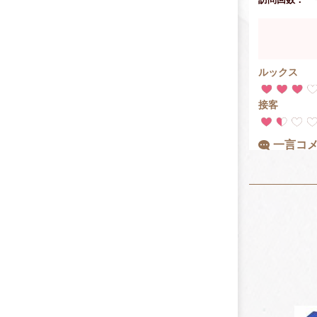
ルックス
接客
一言コ
なぜ、全く
(￣∀￣)
テクニッ
おすす
今回の