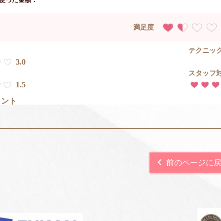
満足度
テクニッ
3.0
スタッフ
1.5
メント
しゃべらないのですか？ あとマッサージの力が弱過ぎ💧ベテ
ク/プレイ、体験内容について
前のページに
めしたいポイント！
総評