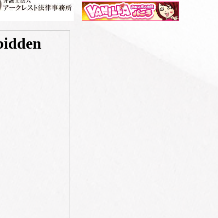
1.5
ク
2.0
対応
2.5
した。120分いて、3言くらいしか喋ってないです💧