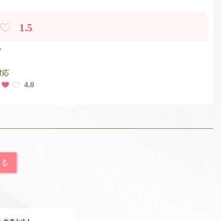
1.5
ク
対応
4.0
ランさんだからマッサージ上手いと思って入ったのに、残念
戻る
木谷
様