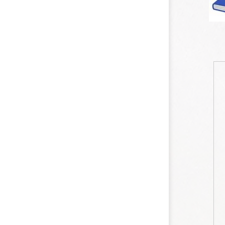
2
遊んだ場所：
2
訪問回数：
ルックス
接客
一言コ
なるほど、
俺、何かし
テクニッ