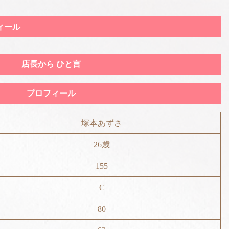
ィール
店長から ひと言
プロフィール
塚本あずさ
26歳
155
C
80