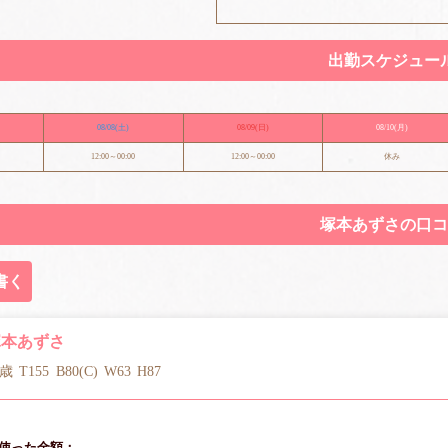
出勤スケジュー
08/08
(土)
08/09
(日)
08/10
(月)
12:00～00:00
12:00～00:00
休み
塚本あずさの口コ
書く
塚本あずさ
6歳
T155
B80(C)
W63
H87
使った金額：